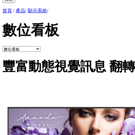
首頁
/
產品
/
顯示系統
/
數位看板
豐富動態視覺訊息 翻